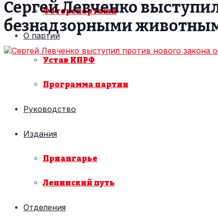
Сергей Левченко выступил
Фоторепортажи
безнадзорными животны
О партии
Устав КПРФ
Программа партии
Руководство
Издания
Приангарье
Ленинский путь
Отделения