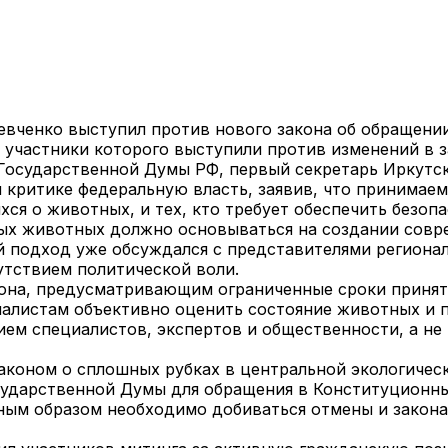
Левченко выступил против нового закона об обращен
, участники которого выступили против изменений в 
Государственной Думы РФ, первый секретарь Иркутск
 критике федеральную власть, заявив, что принимае
ся о животных, и тех, кто требует обеспечить безопа
ных животных должно основываться на создании сов
 подход уже обсуждался с представителями регионал
утствием политической воли.
кона, предусматривающим ограниченные сроки приня
иалистам объективно оценить состояние животных и 
ием специалистов, экспертов и общественности, а не
аконом о сплошных рубках в центральной экологическ
сударственной Думы для обращения в Конституционны
чным образом необходимо добиваться отмены и закон