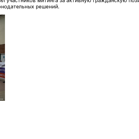
ил участников митинга за активную гражданскую поз
онодательных решений.