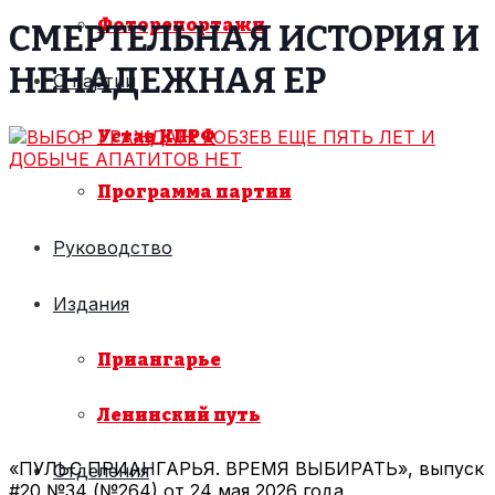
Фоторепортажи
СМЕРТЕЛЬНАЯ ИСТОРИЯ И
НЕНАДЕЖНАЯ ЕР
О партии
Устав КПРФ
Программа партии
Руководство
Издания
Приангарье
Ленинский путь
«ПУЛЬС ПРИАНГАРЬЯ. ВРЕМЯ ВЫБИРАТЬ», выпуск
Отделения
#20 №34 (№264) от 24 мая 2026 года