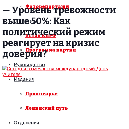
Фоторепортажи
— Уровень тревожности
выше 50%: Как
О партии
политический режим
Устав КПРФ
реагирует на кризис
Программа партии
доверия?
Руководство
Издания
Приангарье
Ленинский путь
Отделения