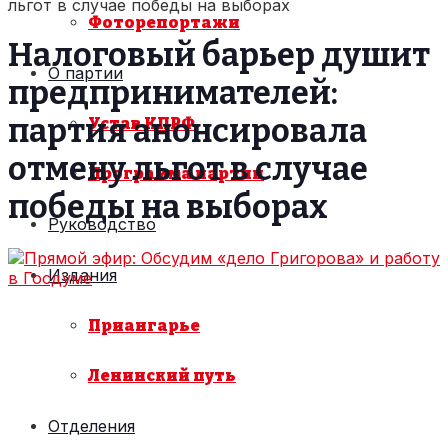
льгот в случае победы на выборах
Фоторепортажи
Налоговый барьер душит
О партии
предпринимателей:
партия анонсировала
Устав КПРФ
отмену льгот в случае
Программа партии
победы на выборах
Руководство
Издания
Приангарье
Ленинский путь
Отделения