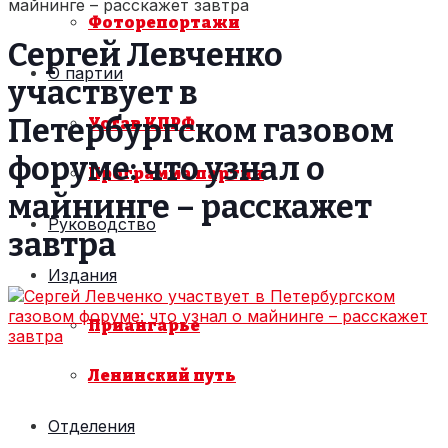
майнинге – расскажет завтра
Фоторепортажи
Сергей Левченко
О партии
участвует в
Петербургском газовом
Устав КПРФ
форуме: что узнал о
Программа партии
майнинге – расскажет
Руководство
завтра
Издания
Приангарье
Ленинский путь
Отделения