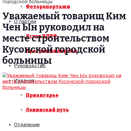
городской больницы
Фоторепортажи
Уважаемый товарищ Ким
О партии
Чен Ын руководил на
месте строительством
Устав КПРФ
Кусонской городской
Программа партии
больницы
Руководство
Издания
Приангарье
Ленинский путь
Отделения