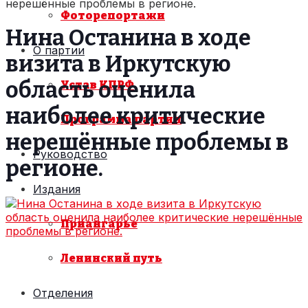
нерешённые проблемы в регионе.
Фоторепортажи
Нина Останина в ходе
О партии
визита в Иркутскую
область оценила
Устав КПРФ
наиболее критические
Программа партии
нерешённые проблемы в
Руководство
регионе.
Издания
Приангарье
Ленинский путь
Отделения