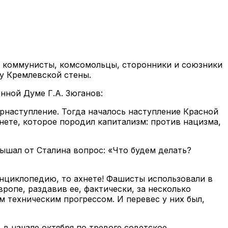
у, коммунисты, комсомольцы, сторонники и союзники
у Кремлевской стены.
ной Думе Г.А. Зюганов:
трнаступление. Тогда началось наступление Красной
нете, которое породил капитализм: против нацизма,
шал от Сталина вопрос: «Что будем делать?
энциклопедию, то ахнете! Фашисты использовали в
ропе, раздавив ее, фактически, за несколько
м техническим прогрессом. И перевес у них был,
в начале октября по тревоге советское