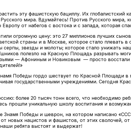
стить эту фашистскую бациллу. Их глобалистский кап
 Русского мира. Вдумайтесь! Против Русского мира, к
вропу от набегов с востока и с запада, которая спа
платили огромную цену: это 27 миллионов лучших сыно
ветской страны и в Москве, которое стало плевать в
ы серпы, звезды и молоты; которое стало унижать н
шников полезло на Красную Площадь разрывать могил
зьями — Афониным и Новиковым — просто восстали и 
дителей!»
 Знамя Победы гордо шествует по Красной Площади в 
нчивая государственными учреждениями. Сегодня Кра
ссию: более 20 тысяч тонн всего, что необходимо ре
десь прошли уникальную школу воспитания и возмужан
е Знамя Победы и шеврон, на котором написано «СССР
от новых нацистов и фашистов, от этих сволочей, о
 наши ребята выстоят и выдержат!