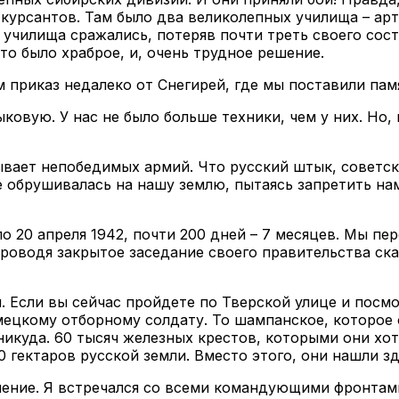
урсантов. Там было два великолепных училища – арт
училища сражались, потеряв почти треть своего сост
о было храброе, и, очень трудное решение.
 приказ недалеко от Снегирей, где мы поставили пам
овую. У нас не было больше техники, чем у них. Но
бывает непобедимых армий. Что русский штык, советс
е обрушивалась на нашу землю, пытаясь запретить нам
о 20 апреля 1942, почти 200 дней – 7 месяцев. Мы пе
проводя закрытое заседание своего правительства ск
Если вы сейчас пройдете по Тверской улице и посмо
мецкому отборному солдату. То шампанское, которое 
никуда. 60 тысяч железных крестов, которыми они хо
 гектаров русской земли. Вместо этого, они нашли зд
чение. Я встречался со всеми командующими фронтам