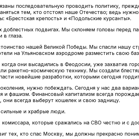
бязаны последовательную проводить политику, прежде 
ланяться тем, кто отстоял наше Отечество; ведь нужн
: «Брестская крепость» и «Подольские курсанты».
х доблестных подвигах. Мы склоняем головы перед па
 в глаза.
достоинство нашей Великой Победы. Мы спасли нашу с
тели на Ульяновском аэродроме разместить свою баз
когда они высадились в Феодосии, уже захватив горо
ли ракетно-космическую технику. Мы создали блестя
пасти новейшие разработки, которыми сегодня гордит
околения, нужно побеждать. Сегодня у нас два вариан
я и фашизм. Финансовый капитализм всегда порождае
, они всегда выберут кошелек и свою задницу.
 сильные и храбрые люди.
 комиссара, которые сражались на СВО честно и с до
виг тех, кто спас Москву, мы должны прекрасно пони