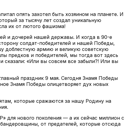
итал опять захотел быть хозяином на планете. И
оторый за тысячу лет создал уникальную
сла их от лютого фашизма!
вей и дочерей нашей державы. И когда в 90-е
 сторону солдат-победителей и нашей Победы,
ашу доблестную армию и великую советскую
ы предков и победителей, мы тогда вот здесь
сказали: «Или вы совсем все забыли?! Или вы
главный праздник 9 мая. Сегодня Знамя Победы
сное Знамя Победы олицетворяет дух новых
бятам, которые сражаются за нашу Родину на
ия.
» для нового поколения — а их сейчас миллион с
т бандеровщины, от предателей, которые отсюда