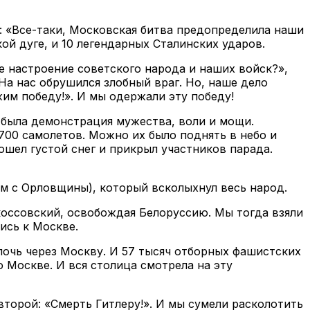
: «Все-таки, Московская битва предопределила наши
ой дуге, и 10 легендарных Сталинских ударов.
е настроение советского народа и наших войск?»,
 На нас обрушился злобный враг. Но, наше дело
им победу!». И мы одержали эту победу!
 была демонстрация мужества, воли и мощи.
700 самолетов. Можно их было поднять в небо и
ошел густой снег и прикрыл участников парада.
м с Орловщины), который всколыхнул весь народ.
коссовский, освобождая Белоруссию. Мы тогда взяли
ись к Москве.
лочь через Москву. И 57 тысяч отборных фашистских
о Москве. И вся столица смотрела на эту
 второй: «Смерть Гитлеру!». И мы сумели расколотить