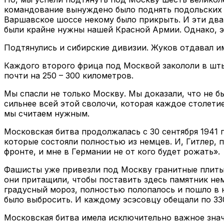
командование вынуждено было поднять подольских к
Варшавское шоссе некому было прикрыть. И эти два 
были крайне нужны нашей Красной Армии. Однако, эт
Подтянулись и сибирские дивизии. Жуков отдавал им
Каждого второго фрица под Москвой закололи в штык
почти на 250 – 300 километров.
Мы спасли не только Москву. Мы доказали, что не 
сильнее всей этой сволочи, которая каждое столети
мы считаем нужным.
Московская битва продолжалась с 30 сентября 1941 п
которые состояли полностью из немцев. И, Гитлер, 
фронте, и мне в Германии не от кого будет рожать».
Фашисты уже привезли под Москву гранитные плиты. 
они притащили, чтобы поставить здесь памятник не
градусный мороз, полностью полопалось и пошло в 
было выбросить. И каждому эсэсовцу обещали по 330
Московская битва имела исключительно важное зна