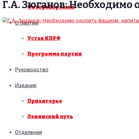
Г.А. Зюганов: Необходимо
Фоторепортажи
О партии
Устав КПРФ
Программа партии
Руководство
Издания
Приангарье
Ленинский путь
Отделения