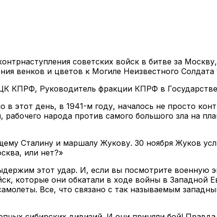
 контрнаступления советских войск в битве за Москв
ия венков и цветов к Могиле Неизвестного Солдата 
ЦК КПРФ, Руководитель фракции КПРФ в Государствен
 в этот день, в 1941-м году, началось не просто кон
 рабочего народа против самого большого зла на пла
му Сталину и маршалу Жукову. 30 ноября Жуков услы
сква, или нет?»
выдержим этот удар. И, если вы посмотрите военную 
к, которые они обкатали в ходе войны в Западной Ев
самолеты. Все, что связано с так называемым западны
пных сибирских дивизий. И они приняли бой! Правда, 