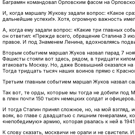
Баграмян командовал Орловским фасом на Орловско-
И, когда маршалу Жукову задали вопрос: «Какое сра
дальнейшие успехи!». Хотя, огромную важность имел
А, когда ему задали вопрос: «Какие три главных со
он ответил: «Прежде всего, обращение Сталина 3 июл
правое. И под Знаменем Ленина, вдохновляясь подв
Вторым событием маршал Жуков назвал парад 7 нояб
Фашисты стояли вот здесь, рядом, в тридцати килом
атаковать Москву. Но, даже Всевышний оказался на 
Тогда тридцать тысяч наших воинов прямо с Красн
Третьим главным событием маршал Жуков назвал сал
Так вот, те орды, которые мы тогда не добили под 
в плен почти 150 тысяч немецких солдат и офицеров
И тогда Сталин принял сложное, но, на мой взгляд,
вояк, во главе с двадцатью с лишним генералами, к
«непобедимую» армию, которая рвалась к ней в 1941
К слову сказать, москвичи не орали и не свистели. И