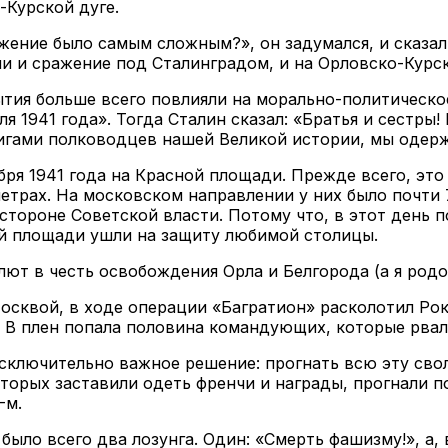
Курской дуге.
жение было самым сложным?», он задумался, и сказал
и и сражение под Сталинградом, и на Орловско-Курск
бытия больше всего повлияли на морально-политическо
я 1941 года». Тогда Сталин сказал: «Братья и сестры!
игами полководцев нашей Великой истории, мы одерж
ря 1941 года на Красной площади. Прежде всего, это
етрах. На московском направлении у них было почти 
стороне Советской власти. Потому что, в этот день п
ой площади ушли на защиту любимой столицы.
ют в честь освобождения Орла и Белгорода (а я родо
Москвой, в ходе операции «Багратион» расколотил Ро
. В плен попала половина командующих, которые рвал
 исключительно важное решение: прогнать всю эту сво
оторых заставили одеть френчи и награды, прогнали п
-м.
 было всего два лозунга. Один: «Смерть фашизму!», а,