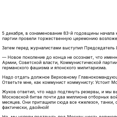
5 декабря, в ознаменование 83-й годовщины начала
партии провели торжественную церемонию возложен
Затем перед журналистами выступил Председатель 
— Новое поколение до конца не осознает, что именно
Армии, Советской власти, Коммунистической партии,
германского фашизма и японского милитаризма.
Надо отдать должное Верховному Главнокомандующе
Ответьте мне, как коммунист коммунисту: Устоит Мо
Жуков ответил, что надо подтянуть резервы, и мы 
Московской битве почти два миллиона отборных войс
месяцев. Они притащили сюда все «железо», танки, 
фактически, двойной!
Но, мы успели подтянуть под Москву шесть великоле