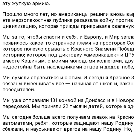
эту жуткую армию.
Прошло много лет, но американцы решили вновь выра
эта мерзопакостная публика развязала войну против
цивилизацию, которая трижды прикрывала хваленую Е
Мы за то, чтобы спасти и себя, и Европу, и Мир за
появилось какое-то странное племя на просторах Со
которое полезло срывать с Красного Знамени Побед
историю; которое под диктовку «америкашек» и ЦРУ
вместе Кашиным, с моими молодыми коллегами, дру
недостойны быть наследниками отцов и дедов-побе
Мы сумели справиться и с этим. И сегодня Красное
обязаны вывешивать все — начиная от школ и, зака
победителей.
Мы уже отправили 131 конвой на Донбасс и в Новоро
передовой. Мы приняли 22 тысячи детей, которые з
Мы сегодня больше всего получаем заявок на Красно
автоматами, ребят, которые защищают нашу Родину 
сбежали, и науськивают врагов на нашу Родину. Но,